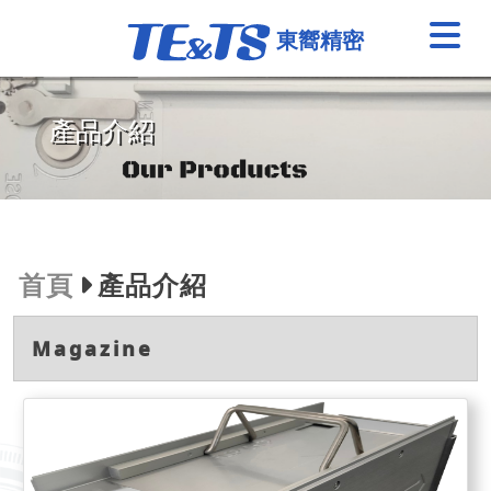
東嚮精密
首頁
產品介紹
公司簡介
設備介紹
首頁
產品介紹
產品介紹